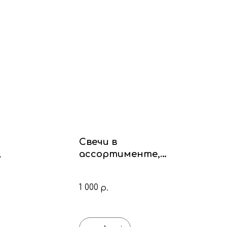
Свечи в
ассортименте,
у
цемент
1 000
р.