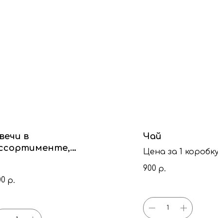
вечи в
Чай
ссортименте,
Цена за 1 коробк
текло
900
р.
00
р.