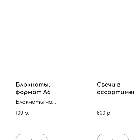
Блокноты,
Свечи в
формат А6
ассортимент
стекло
Блокноты на
пружинке
100
800
р.
р.