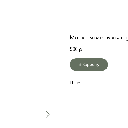
Миска маленькая с 
500
р.
В корзину
11 см