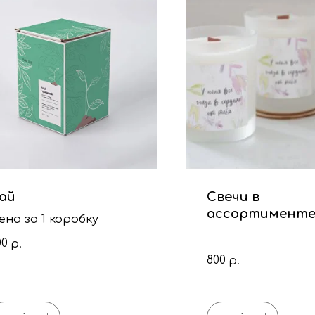
ай
Свечи в
ассортименте
ена за 1 коробку
стекло
00
р.
800
р.