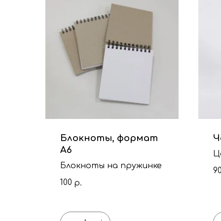
Блокноты, формат
Ч
А6
Ц
Блокноты на пружинке
9
100
р.