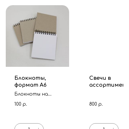
Блокноты,
Свечи в
формат А6
ассортимент
стекло
Блокноты на
пружинке
100
800
р.
р.