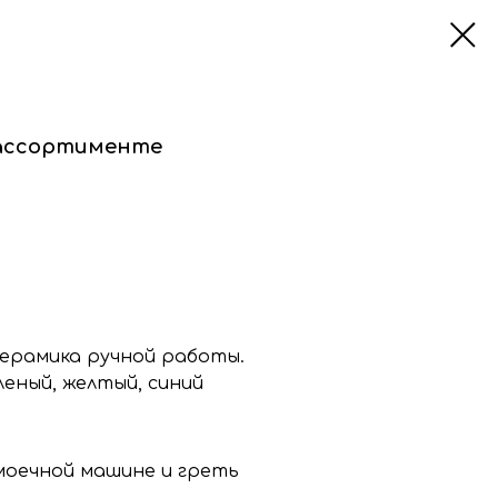
 ассортименте
Керамика ручной работы.
леный, желтый, синий
моечной машине и греть