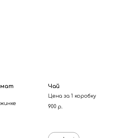
рмат
Чай
Цена за 1 коробку
ужинке
900
р.