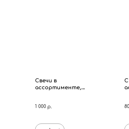
Свечи в
С
ассортименте,
а
цемент
с
1 000
8
р.