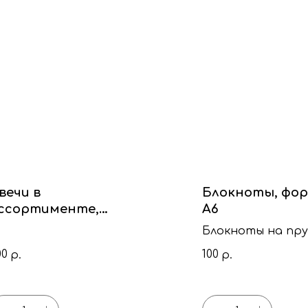
вечи в
Блокноты, фо
ссортименте,
А6
текло
Блокноты на пр
00
100
р.
р.